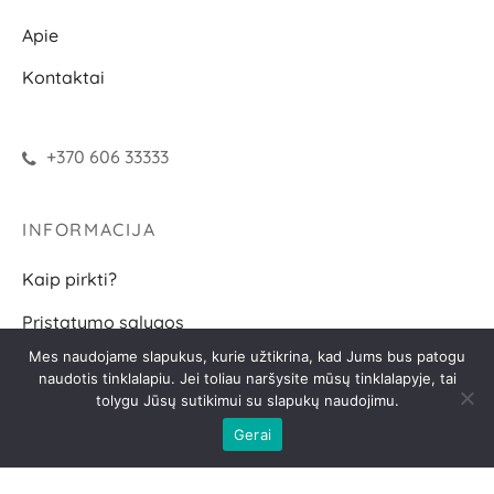
Apie
Kontaktai
+370 606 33333
INFORMACIJA
Kaip pirkti?
Pristatymo sąlygos
Mes naudojame slapukus, kurie užtikrina, kad Jums bus patogu
Grąžinimo sąlygos
naudotis tinklalapiu. Jei toliau naršysite mūsų tinklalapyje, tai
tolygu Jūsų sutikimui su slapukų naudojimu.
D.U.K.
Gerai
SEKITE