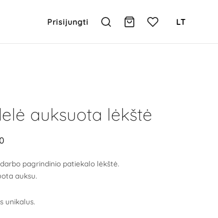
Prisijungti
LT
elė auksuota lėkštė
0
darbo pagrindinio patiekalo lėkštė.
ota auksu.
s unikalus.