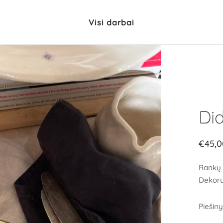
Visi darbai
Did
€
45,0
Rankų 
Dekoru
Piešiny