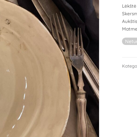
Lėkštė 
Skers
Aukštis
Matmeny
Netu
Katego