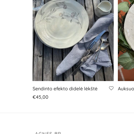
Sendinto efekto didelė lėkštė
Auksuo
€
45,00
Į krepšelį
AGNES BR