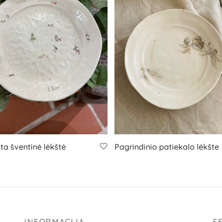
ta šventinė lėkštė
Pagrindinio patiekalo lėkšte
INFORMACIJA
S