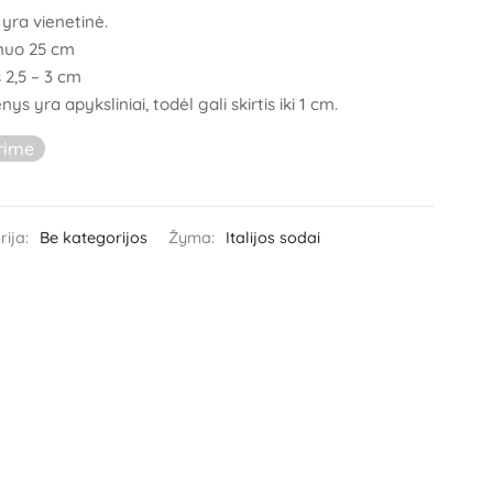
yra vienetinė.
muo 25 cm
 2,5 – 3 cm
s yra apyksliniai, todėl gali skirtis iki 1 cm.
rime
rija:
Be kategorijos
Žyma:
Italijos sodai