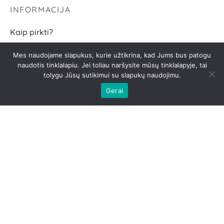
INFORMACIJA
Kaip pirkti?
Pristatymo sąlygos
Mes naudojame slapukus, kurie užtikrina, kad Jums bus patogu
naudotis tinklalapiu. Jei toliau naršysite mūsų tinklalapyje, tai
Grąžinimo sąlygos
tolygu Jūsų sutikimui su slapukų naudojimu.
D.U.K.
Gerai
SEKITE
2026 AGNĖS BR
Privatumo politika
|
Slapukai