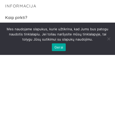
INFORMACIJA
Kaip pirkti?
Pristatymo sąlygos
Mes naudojame slapukus, kurie užtikrina, kad Jums bus patogu
naudotis tinklalapiu. Jei toliau naršysite mūsų tinklalapyje, tai
Grąžinimo sąlygos
tolygu Jūsų sutikimui su slapukų naudojimu.
D.U.K.
Gerai
SEKITE
2026 AGNĖS BR
Privatumo politika
|
Slapukai