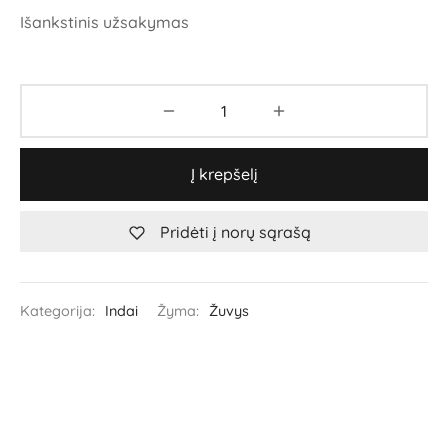
Išankstinis užsakymas
Į krepšelį
Pridėti į norų sąrašą
Kategorija:
Indai
Žyma:
Žuvys