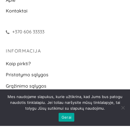
Kontaktai
+370 606 33333
INFORMACIJA
Kaip pirkti?
Pristatymo sąlygos
Grąžinimo sąlygos
D.U.K.
Mes naudojame slapukus, kurie užtikrina, kad Jums bus patogu
naudotis tinklalapiu. Jei toliau naršysite mūsų tinklalapyje, tai
tolygu Jūsų sutikimui su slapukų naudojimu.
SEKITE
Gerai