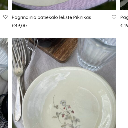
Pagrindinio patiekalo lėkštė Piknikas
Pag
€
49,00
€
4
Į krepšelį
Į kr