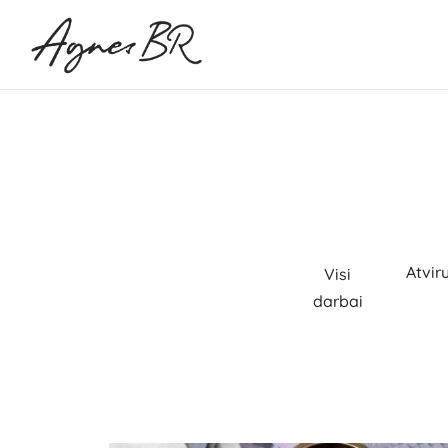
Atvir
Visi
darbai