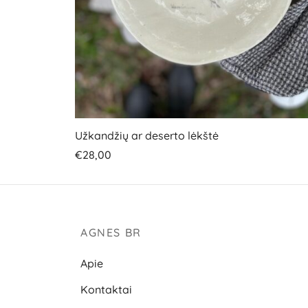
Užkandžių ar deserto lėkštė
€
28,00
Į krepšelį
AGNES BR
Apie
Kontaktai