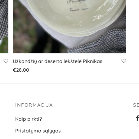
Užkandžių ar deserto lėkštelė Piknikas
€
28,00
Į krepšelį
INFORMACIJA
S
Kaip pirkti?
Pristatymo sąlygos