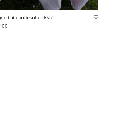
rindinio patiekalo lėkštė
9,00
epšelį