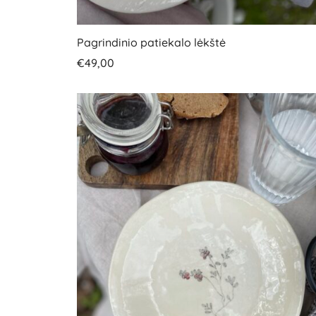
Pagrindinio patiekalo lėkštė
€
49,00
Į krepšelį