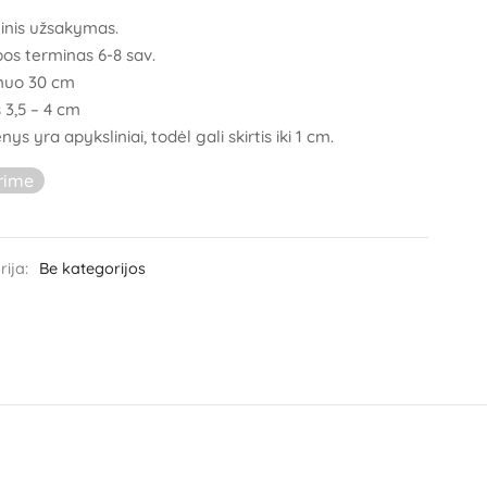
tinis užsakymas.
s terminas 6-8 sav.
muo 30 cm
 3,5 – 4 cm
s yra apyksliniai, todėl gali skirtis iki 1 cm.
rime
rija:
Be kategorijos