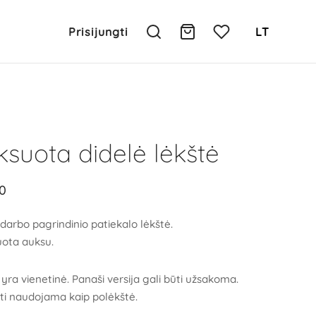
Prisijungti
LT
suota didelė lėkštė
0
darbo pagrindinio patiekalo lėkštė.
ota auksu.
yra vienetinė. Panaši versija gali būti užsakoma.
ūti naudojama kaip polėkštė.