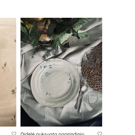
Didelė auksuota pagrindinio