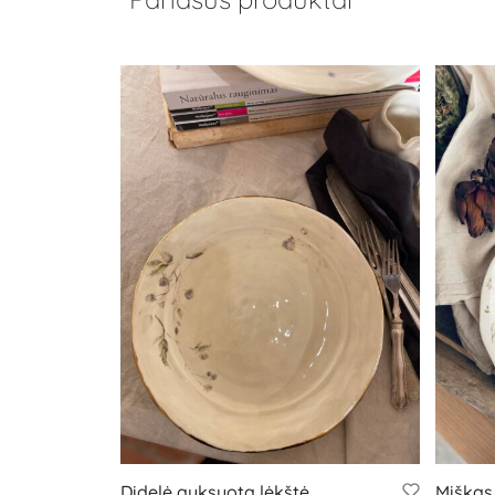
Didelė auksuota lėkštė
Miškas.