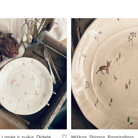
 Lapės ir zuikis. Didelė
Miškas. Stirnos. Pagrindinio