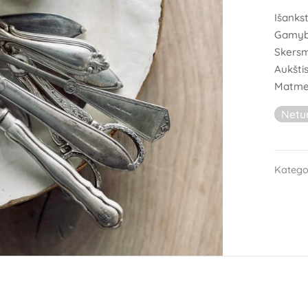
Išanks
Gamybo
Skers
Aukštis
Matmeny
Netu
Katego