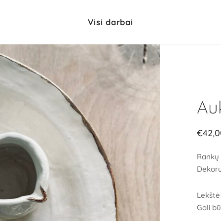
Visi darbai
Auk
€
42,0
Rankų 
Dekoru
Lėkštė 
Gali b