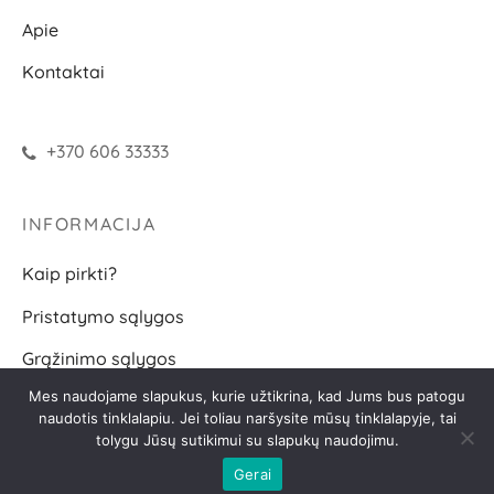
Apie
Kontaktai
+370 606 33333
INFORMACIJA
Kaip pirkti?
Pristatymo sąlygos
Grąžinimo sąlygos
Mes naudojame slapukus, kurie užtikrina, kad Jums bus patogu
D.U.K.
naudotis tinklalapiu. Jei toliau naršysite mūsų tinklalapyje, tai
tolygu Jūsų sutikimui su slapukų naudojimu.
SEKITE
Gerai