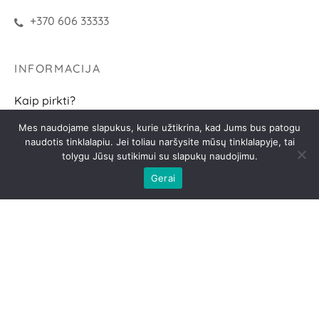
+370 606 33333
INFORMACIJA
Kaip pirkti?
Pristatymo sąlygos
Mes naudojame slapukus, kurie užtikrina, kad Jums bus patogu
naudotis tinklalapiu. Jei toliau naršysite mūsų tinklalapyje, tai
Grąžinimo sąlygos
tolygu Jūsų sutikimui su slapukų naudojimu.
Gerai
D.U.K.
SEKITE