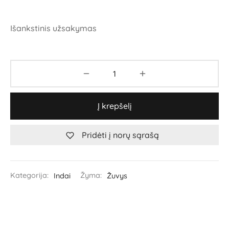
Išankstinis užsakymas
Į krepšelį
Pridėti į norų sąrašą
Kategorija:
Indai
Žyma:
Žuvys